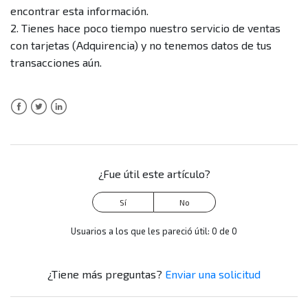
encontrar esta información.
2. Tienes hace poco tiempo nuestro servicio de ventas
¿Puedo ver información de todos mis puntos de venta,
con tarjetas (Adquirencia) y no tenemos datos de tus
incluyendo los que tengo el servicio de adquirencia con
transacciones aún.
otros bancos?
¿Puedo ver en la sección de Mis clientes información
Facebook
de otros medios de pago diferentes a las tarjetas?
Twitter
LinkedIn
¿Qué hago si encuentro inconsistencias con la
¿Fue útil este artículo?
información de mis puntos de venta?
Más información
Usuarios a los que les pareció útil: 0 de 0
¿Tiene más preguntas?
Enviar una solicitud