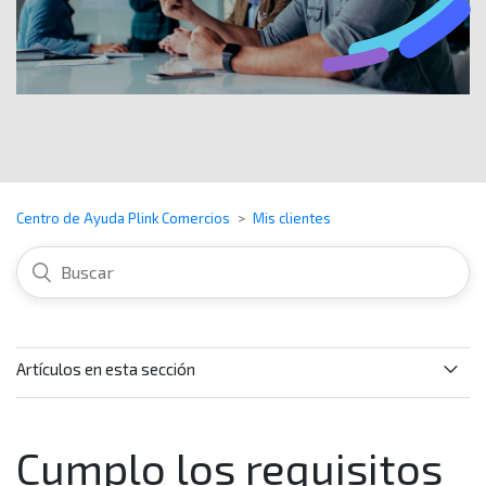
Centro de Ayuda Plink Comercios
Mis clientes
Artículos en esta sección
¿Para qué me sirve la información del Mis clientes?
Cumplo los requisitos
¿Qué información puedo encontrar en la sección de