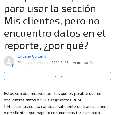
Mis clientes?
para usar la sección
¿Por qué no tengo acceso a Mis clientes si tengo el
Mis clientes, pero no
servicio de ventas con tarjetas (Adquirencia)?
encuentro datos en el
Cumplo los requisitos para usar la sección Mis
reporte, ¿por qué?
clientes, pero no encuentro datos en el reporte, ¿por
qué?
Lilliana Quiceno
¿Que debo hacer para ver la información de un punto
24 de septiembre de 2024 21:28
Actualización
de venta que no puedo seleccionar?
Seguir
¿Cuál es la principal diferencia entre el reporte de
Contexto de mercado y Mis clientes? ¿Cuándo uso cada
Estos son dos motivos por los que es posible que no
uno?
encuentras datos en Mis segmentos RFM:
1. No cuentas con la cantidad suficiente de transacciones
¿Puedo ver en este reporte información de todos mis
o de clientes que paguen con nuestras tarjetas para
clientes que me pagaron con diferentes tarjetas?