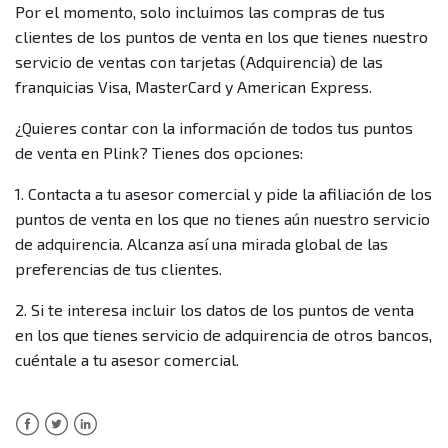
Por el momento, solo incluimos las compras de tus
clientes de los puntos de venta en los que tienes nuestro
¿Puedo ver información de todos mis puntos de venta,
servicio de ventas con tarjetas (Adquirencia) de las
incluyendo los que tengo el servicio de adquirencia con
franquicias Visa, MasterCard y American Express.
otros bancos?
¿Quieres contar con la información de todos tus puntos
de venta en Plink? Tienes dos opciones:
¿Puedo ver en la sección de Mis clientes información
de otros medios de pago diferentes a las tarjetas?
1. Contacta a tu asesor comercial y pide la afiliación de los
puntos de venta en los que no tienes aún nuestro servicio
¿Qué hago si encuentro inconsistencias con la
de adquirencia. Alcanza así una mirada global de las
información de mis puntos de venta?
preferencias de tus clientes.
Más información
2. Si te interesa incluir los datos de los puntos de venta
en los que tienes servicio de adquirencia de otros bancos,
cuéntale a tu asesor comercial.
Facebook
Twitter
LinkedIn