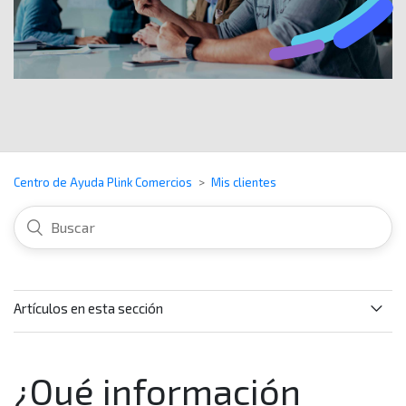
Centro de Ayuda Plink Comercios
Mis clientes
Artículos en esta sección
¿Para qué me sirve la información del Mis clientes?
¿Qué información
¿Qué información puedo encontrar en la sección de