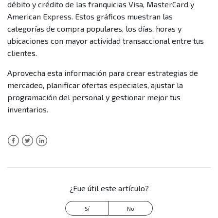
débito y crédito de las franquicias Visa, MasterCard y
American Express. Estos gráficos muestran las
¿Puedo ver información de todos mis puntos de venta,
categorías de compra populares, los días, horas y
incluyendo los que tengo el servicio de adquirencia con
ubicaciones con mayor actividad transaccional entre tus
otros bancos?
clientes.
Aprovecha esta información para crear estrategias de
¿Puedo ver en la sección de Mis clientes información
mercadeo, planificar ofertas especiales, ajustar la
de otros medios de pago diferentes a las tarjetas?
programación del personal y gestionar mejor tus
inventarios.
¿Qué hago si encuentro inconsistencias con la
información de mis puntos de venta?
Más información
Facebook
Twitter
LinkedIn
¿Fue útil este artículo?