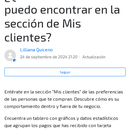
Mis clientes?
puedo encontrar en la
¿Por qué no tengo acceso a Mis clientes si tengo el
sección de Mis
servicio de ventas con tarjetas (Adquirencia)?
clientes?
Cumplo los requisitos para usar la sección Mis
clientes, pero no encuentro datos en el reporte, ¿por
Lilliana Quiceno
qué?
24 de septiembre de 2024 21:20
Actualización
¿Que debo hacer para ver la información de un punto
Seguir
de venta que no puedo seleccionar?
Entérate en la sección "Mis clientes" de las preferencias
¿Cuál es la principal diferencia entre el reporte de
de las personas que te compran. Descubre cómo es su
Contexto de mercado y Mis clientes? ¿Cuándo uso cada
comportamiento dentro y fuera de tu negocio.
uno?
Encuentra un tablero con gráficos y datos estadísticos
¿Puedo ver en este reporte información de todos mis
que agrupan los pagos que has recibido con tarjeta
clientes que me pagaron con diferentes tarjetas?