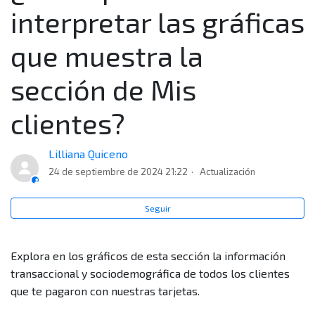
Mis clientes?
interpretar las gráficas
¿Por qué no tengo acceso a Mis clientes si tengo el
que muestra la
servicio de ventas con tarjetas (Adquirencia)?
sección de Mis
Cumplo los requisitos para usar la sección Mis
clientes?
clientes, pero no encuentro datos en el reporte, ¿por
qué?
Lilliana Quiceno
¿Que debo hacer para ver la información de un punto
24 de septiembre de 2024 21:22
Actualización
de venta que no puedo seleccionar?
Seguir
¿Cuál es la principal diferencia entre el reporte de
Contexto de mercado y Mis clientes? ¿Cuándo uso cada
Explora en los gráficos de esta sección la información
uno?
transaccional y sociodemográfica de todos los clientes
que te pagaron con nuestras tarjetas.
¿Puedo ver en este reporte información de todos mis
clientes que me pagaron con diferentes tarjetas?