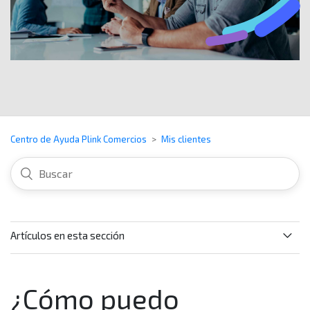
Centro de Ayuda Plink Comercios
Mis clientes
Artículos en esta sección
¿Para qué me sirve la información del Mis clientes?
¿Cómo puedo
¿Qué información puedo encontrar en la sección de