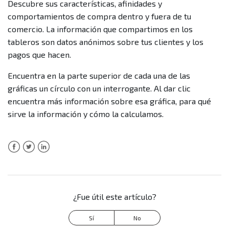
Descubre sus características, afinidades y
comportamientos de compra dentro y fuera de tu
¿Puedo ver información de todos mis puntos de venta,
comercio. La información que compartimos en los
incluyendo los que tengo el servicio de adquirencia con
tableros son datos anónimos sobre tus clientes y los
otros bancos?
pagos que hacen.
Encuentra en la parte superior de cada una de las
¿Puedo ver en la sección de Mis clientes información
gráficas un círculo con un interrogante. Al dar clic
de otros medios de pago diferentes a las tarjetas?
encuentra más información sobre esa gráfica, para qué
sirve la información y cómo la calculamos.
¿Qué hago si encuentro inconsistencias con la
información de mis puntos de venta?
Más información
Facebook
Twitter
LinkedIn
¿Fue útil este artículo?