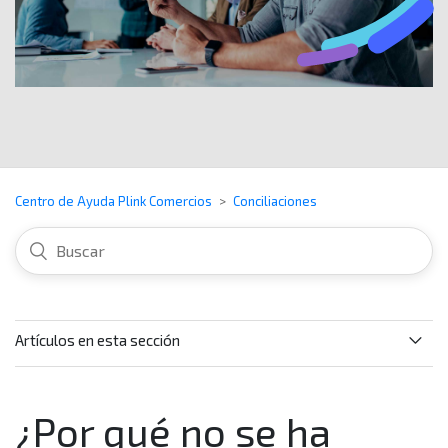
Centro de Ayuda Plink Comercios
Conciliaciones
Artículos en esta sección
Si tengo algún requerimiento o reclamo sobre los
datos de mi reporte conciliar del servicio de ventas
¿Por qué no se ha
con tarjetas (Adquirencia), ¿qué hago?