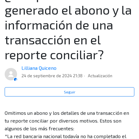
generado el abono y la
Cuando descargo mi reporte conciliar, ¿por qué me
aparecen varios archivos y cómo identifico el orden?
información de una
¿Cada cuánto puedo generar mi reporte conciliar?
transacción en el
reporte conciliar?
¿Qué es y para qué sirve el reporte de ventas
conciliar?
Lilliana Quiceno
¿Qué tipo de transacciones encuentro en mi reporte
24 de septiembre de 2024 21:38
Actualización
de ventas conciliar de adquirencia?
Seguir
¿Por qué no se ha generado el abono y la información
de una transacción en el reporte conciliar?
Omitimos un abono y los detalles de una transacción en
tu reporte conciliar por diversos motivos. Estos son
¿Qué es un desconocimiento de compra?
algunos de los más frecuentes:
*La red bancaria nacional todavía no ha completado el