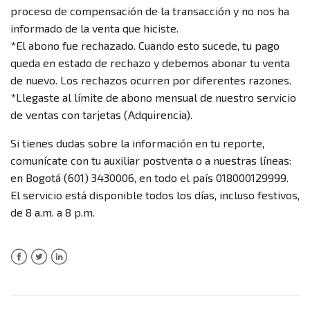
¿Qué es el abono o abonar?
proceso de compensación de la transacción y no nos ha
informado de la venta que hiciste.
¿En qué rangos de fechas y periodos puedo crear mi
*El abono fue rechazado. Cuando esto sucede, tu pago
reporte conciliar desde Plink?
queda en estado de rechazo y debemos abonar tu venta
de nuevo. Los rechazos ocurren por diferentes razones.
¿Dónde puedo encontrar el reporte de ventas conciliar
*Llegaste al límite de abono mensual de nuestro servicio
que generé?
de ventas con tarjetas (Adquirencia).
Si tienes dudas sobre la información en tu reporte,
Más información
comunícate con tu auxiliar postventa o a nuestras líneas:
en Bogotá (601) 3430006, en todo el país 018000129999.
El servicio está disponible todos los días, incluso festivos,
de 8 a.m. a 8 p.m.
Facebook
Twitter
LinkedIn