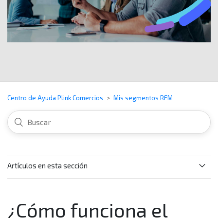
Centro de Ayuda Plink Comercios
Mis segmentos RFM
Artículos en esta sección
¿Cómo puedo utilizar el modelo RFM en mi negocio?
¿Cómo funciona el
Cumplo los requisitos para usar la sección Mis