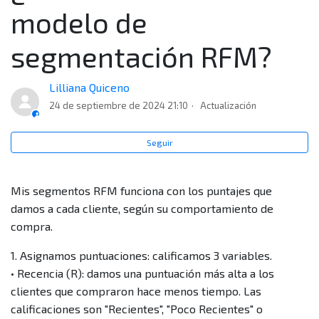
segmentos RFM, pero no encuentro datos en el
modelo de
reporte, ¿por qué?
segmentación RFM?
¿Cómo puedo tener el reporte de Mis segmentos
RFM?
Lilliana Quiceno
24 de septiembre de 2024 21:10
Actualización
¿Cómo se clasifican los clientes en el modelo RFM?
Seguir
¿Cómo funciona el modelo de segmentación RFM?
Mis segmentos RFM funciona con los puntajes que
¿Qué es el modelo de segmentación RFM?
damos a cada cliente, según su comportamiento de
compra.
¿Para qué me sirven los datos que encuentro en Mis
segmentos RFM?
1. Asignamos puntuaciones: calificamos 3 variables.
• Recencia (R): damos una puntuación más alta a los
clientes que compraron hace menos tiempo. Las
calificaciones son "Recientes", "Poco Recientes" o