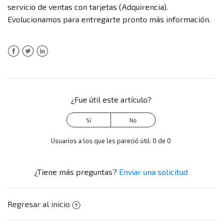
¿Qué es el abono o abonar?
servicio de ventas con tarjetas (Adquirencia).
Evolucionamos para entregarte pronto más información.
¿En qué rangos de fechas y periodos puedo crear mi
reporte conciliar desde Plink?
Facebook
Twitter
LinkedIn
¿Dónde puedo encontrar el reporte de ventas conciliar
que generé?
¿Fue útil este artículo?
Más información
Usuarios a los que les pareció útil: 0 de 0
¿Tiene más preguntas?
Enviar una solicitud
Regresar al inicio