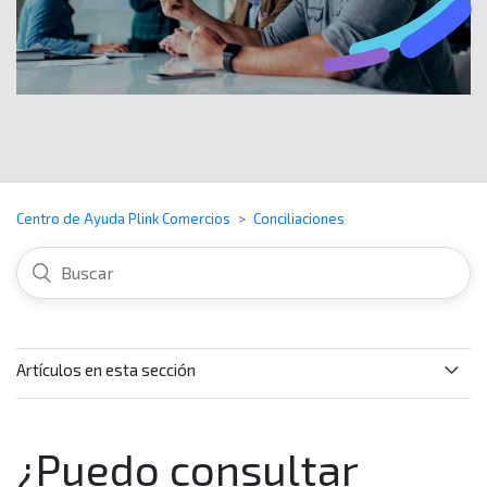
Centro de Ayuda Plink Comercios
Conciliaciones
Artículos en esta sección
Si tengo algún requerimiento o reclamo sobre los
datos de mi reporte conciliar del servicio de ventas
¿Puedo consultar
con tarjetas (Adquirencia), ¿qué hago?