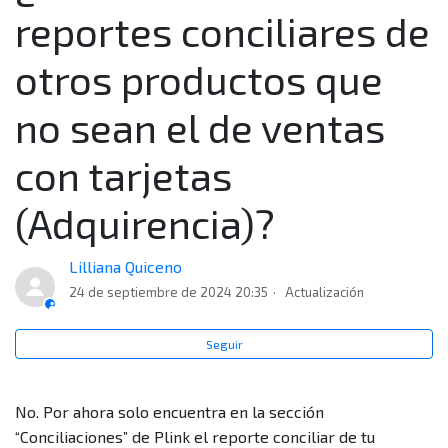
reportes conciliares de
Cuando descargo mi reporte conciliar, ¿por qué me
aparecen varios archivos y cómo identifico el orden?
otros productos que
¿Cada cuánto puedo generar mi reporte conciliar?
no sean el de ventas
con tarjetas
¿Qué es y para qué sirve el reporte de ventas
conciliar?
(Adquirencia)?
¿Qué tipo de transacciones encuentro en mi reporte
de ventas conciliar de adquirencia?
Lilliana Quiceno
24 de septiembre de 2024 20:35
Actualización
¿Por qué no se ha generado el abono y la información
de una transacción en el reporte conciliar?
Seguir
¿Qué es un desconocimiento de compra?
No. Por ahora solo encuentra en la sección
“Conciliaciones” de Plink el reporte conciliar de tu