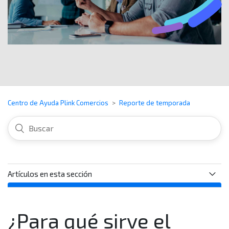
Centro de Ayuda Plink Comercios
Reporte de temporada
Artículos en esta sección
¿Para qué sirve el Reporte de temporada?
¿Para qué sirve el
¿Qué información encuentro en la sección "Indicadores