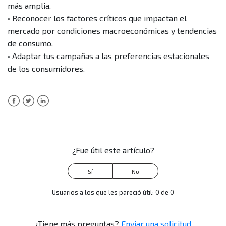
temporada?
más amplia.
• Reconocer los factores críticos que impactan el
mercado por condiciones macroeconómicas y tendencias
de consumo.
• Adaptar tus campañas a las preferencias estacionales
de los consumidores.
Facebook
Twitter
LinkedIn
¿Fue útil este artículo?
Usuarios a los que les pareció útil: 0 de 0
¿Tiene más preguntas?
Enviar una solicitud