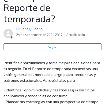
macroeconómicos" del Reporte de temporada?
Reporte de
¿Qué información encuentro en la sección "Categorías
temporada?
de compra" del Reporte de temporada?
Lilliana Quiceno
¿Qué información encuentro en la sección "Mirada
24 de septiembre de 2024 21:47
Actualización
general" del Reporte de temporada?
Seguir
¿Cómo filtro o busco información más detallada?
Identifica oportunidades y toma mejores decisiones para
¿Debo leer el Reporte de temporada en algún orden
tu negocio. En el Reporte de temporada encuentras una
específico?
visión general del mercado a largo plazo, tendencias y
patrones estacionales. Aprovéchalas para:
¿Cada cuánto actualizan la información del Reporte de
temporada?
• Identificar oportunidades y desafíos según los ciclos
económicos y tendencias de consumo.
¿Qué información puedo encontrar en el Reporte de
• Planear tus estrategias con una perspectiva de tiempo