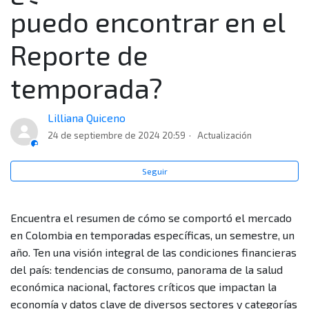
macroeconómicos" del Reporte de temporada?
puedo encontrar en el
¿Qué información encuentro en la sección "Categorías
Reporte de
de compra" del Reporte de temporada?
temporada?
¿Qué información encuentro en la sección "Mirada
general" del Reporte de temporada?
Lilliana Quiceno
24 de septiembre de 2024 20:59
Actualización
¿Cómo filtro o busco información más detallada?
Seguir
¿Debo leer el Reporte de temporada en algún orden
específico?
Encuentra el resumen de cómo se comportó el mercado
en Colombia en temporadas específicas, un semestre, un
¿Cada cuánto actualizan la información del Reporte de
año. Ten una visión integral de las condiciones financieras
temporada?
del país: tendencias de consumo, panorama de la salud
económica nacional, factores críticos que impactan la
¿Qué información puedo encontrar en el Reporte de
economía y datos clave de diversos sectores y categorías