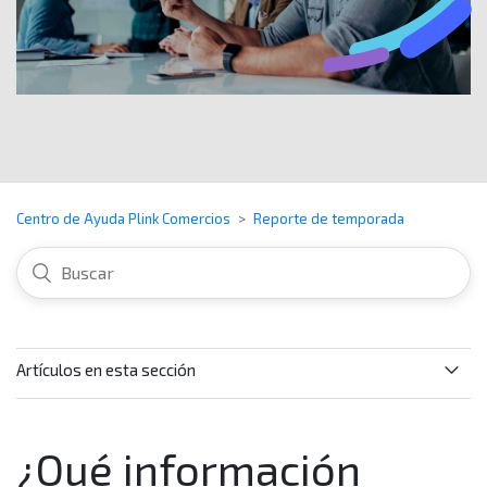
Centro de Ayuda Plink Comercios
Reporte de temporada
Artículos en esta sección
¿Para qué sirve el Reporte de temporada?
¿Qué información
¿Qué información encuentro en la sección "Indicadores