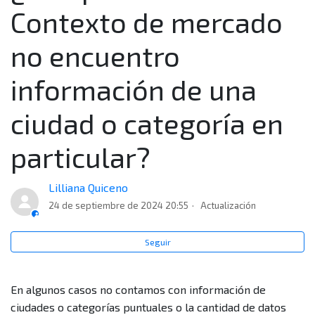
¿Para qué me sirve la información del Contexto de
Contexto de mercado
mercado?
no encuentro
¿Cómo puedo filtrar o buscar información más
detallada?
información de una
ciudad o categoría en
¿Cómo puedo interpretar las gráficas que muestra la
sección de Contexto de mercado?
particular?
¿Por qué en el Contexto de mercado no encuentro
información de una ciudad o categoría en particular?
Lilliana Quiceno
24 de septiembre de 2024 20:55
Actualización
¿En la sección de Contexto de mercado encuentro
información de otros medios de pago diferentes a las
Seguir
tarjetas?
En algunos casos no contamos con información de
¿Cuál es la principal diferencia entre el Contexto de
ciudades o categorías puntuales o la cantidad de datos
mercado y el Reporte de temporada? ¿Cuándo uso