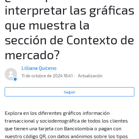
¿Para qué me sirve la información del Contexto de
interpretar las gráficas
mercado?
que muestra la
¿Cómo puedo filtrar o buscar información más
detallada?
sección de Contexto de
mercado?
¿Cómo puedo interpretar las gráficas que muestra la
sección de Contexto de mercado?
Lilliana Quiceno
¿Por qué en el Contexto de mercado no encuentro
11 de octubre de 2024 18:41
Actualización
información de una ciudad o categoría en particular?
Seguir
¿En la sección de Contexto de mercado encuentro
información de otros medios de pago diferentes a las
Explora en los diferentes gráficos información
tarjetas?
transaccional y sociodemográfica de todos los clientes
que tienen una tarjeta con Bancolombia o pagan con
¿Cuál es la principal diferencia entre el Contexto de
nuestro código QR, con datos anónimos sobre los tipos
mercado y el Reporte de temporada? ¿Cuándo uso