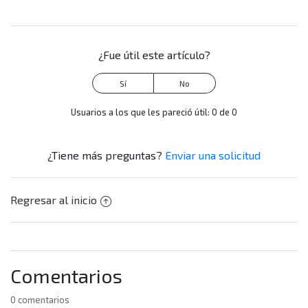
Facebook
Twitter
LinkedIn
¿Qué duración tiene el servicio de Plink? ¿puedo
cancelarlo?
¿Fue útil este artículo?
¿El servicio de Plink tiene algún costo? ¿cuánto es la
tarifa?
Más información
Usuarios a los que les pareció útil: 0 de 0
¿Tiene más preguntas?
Enviar una solicitud
Regresar al inicio
Comentarios
0 comentarios