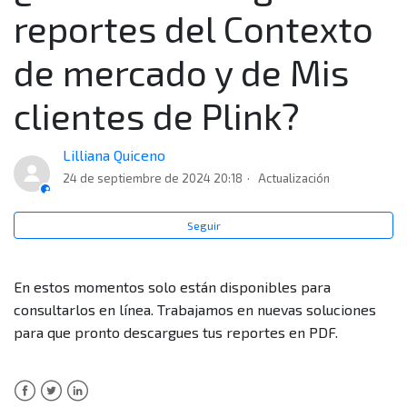
¿Cuáles planes hay en Plink?
reportes del Contexto
¿Qué información puedo ver en Plink?
de mercado y de Mis
clientes de Plink?
¿Quiénes pueden usar Plink?
¿Qué es Plink?
Lilliana Quiceno
24 de septiembre de 2024 20:18
Actualización
¿Puedo descargar los reportes del Contexto de
mercado y de Mis clientes de Plink?
Seguir
¿Qué son las subcategorías y cómo categorizan mi
En estos momentos solo están disponibles para
negocio en Plink?
consultarlos en línea. Trabajamos en nuevas soluciones
para que pronto descargues tus reportes en PDF.
¿Cuáles son las categorías o sectores en las que
clasifica los comercios Plink?