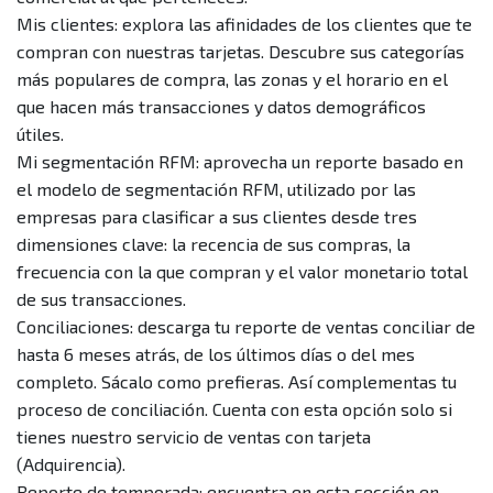
¿Qué duración tiene el servicio de Plink? ¿puedo
Mis clientes: explora las afinidades de los clientes que te
cancelarlo?
compran con nuestras tarjetas. Descubre sus categorías
más populares de compra, las zonas y el horario en el
¿El servicio de Plink tiene algún costo? ¿cuánto es la
que hacen más transacciones y datos demográficos
tarifa?
útiles.
Mi segmentación RFM: aprovecha un reporte basado en
Más información
el modelo de segmentación RFM, utilizado por las
empresas para clasificar a sus clientes desde tres
dimensiones clave: la recencia de sus compras, la
frecuencia con la que compran y el valor monetario total
de sus transacciones.
Conciliaciones: descarga tu reporte de ventas conciliar de
hasta 6 meses atrás, de los últimos días o del mes
completo. Sácalo como prefieras. Así complementas tu
proceso de conciliación. Cuenta con esta opción solo si
tienes nuestro servicio de ventas con tarjeta
(Adquirencia).
Reporte de temporada: encuentra en esta sección en