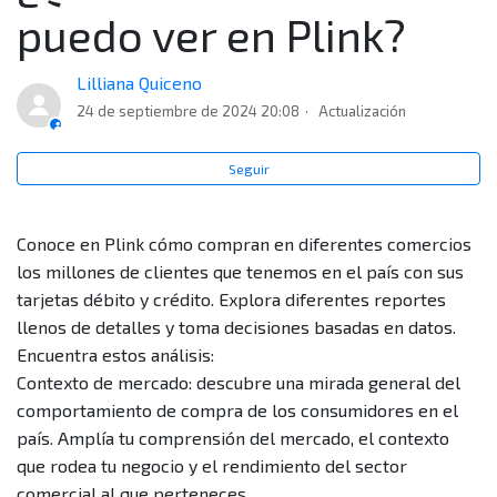
¿Cuáles planes hay en Plink?
puedo ver en Plink?
¿Qué información puedo ver en Plink?
Lilliana Quiceno
24 de septiembre de 2024 20:08
Actualización
¿Quiénes pueden usar Plink?
Seguir
¿Qué es Plink?
Conoce en Plink cómo compran en diferentes comercios
¿Puedo descargar los reportes del Contexto de
los millones de clientes que tenemos en el país con sus
mercado y de Mis clientes de Plink?
tarjetas débito y crédito. Explora diferentes reportes
llenos de detalles y toma decisiones basadas en datos.
¿Qué son las subcategorías y cómo categorizan mi
Encuentra estos análisis:
negocio en Plink?
Contexto de mercado: descubre una mirada general del
comportamiento de compra de los consumidores en el
¿Cuáles son las categorías o sectores en las que
país. Amplía tu comprensión del mercado, el contexto
clasifica los comercios Plink?
que rodea tu negocio y el rendimiento del sector
comercial al que perteneces.