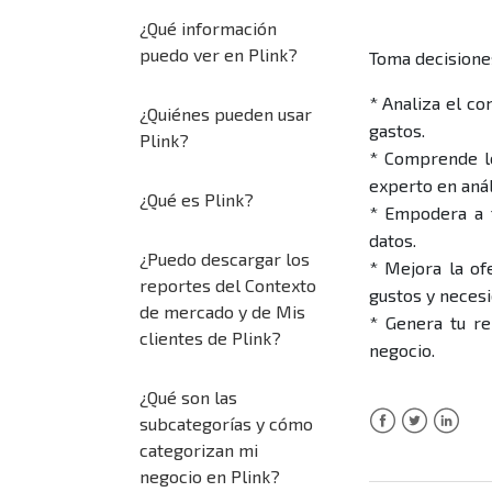
¿Qué información
puedo ver en Plink?
Toma decisiones
* Analiza el c
¿Quiénes pueden usar
gastos.
Plink?
* Comprende lo
experto en anál
¿Qué es Plink?
* Empodera a t
datos.
¿Puedo descargar los
* Mejora la of
reportes del Contexto
gustos y necesi
de mercado y de Mis
* Genera tu re
clientes de Plink?
negocio.
¿Qué son las
subcategorías y cómo
Facebook
Twitter
LinkedI
categorizan mi
negocio en Plink?