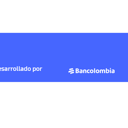
sarrollado por
rvicios ofrecidos a través de PLINK, son otorgados
.