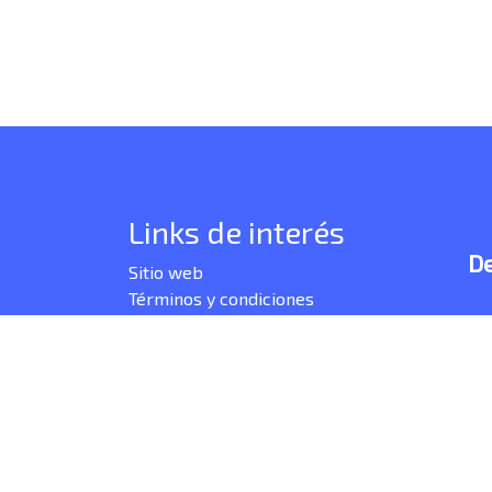
Links de interés
De
Sitio web
Términos y condiciones
Plink es una marca de Bancolombia S.A. Los productos y se
por Bancolombia S.A. Copyright © 2021 Grupo Bancolombia