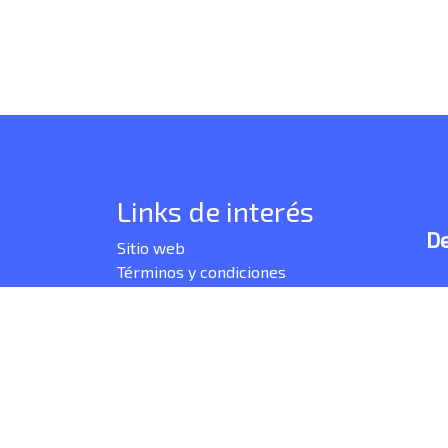
Links de interés
De
Sitio web
Términos y condiciones
Plink es una marca de Bancolombia S.A. Los productos y se
por Bancolombia S.A. Copyright © 2021 Grupo Bancolombia