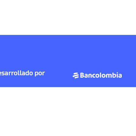
sarrollado por
rvicios ofrecidos a través de PLINK, son otorgados
.