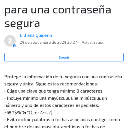
venta con tarjetas (Adquirencia) con ustedes?
para una contraseña
Recomendaciones para una contraseña segura
segura
¿Por qué cuando estoy intentando ingresar a la
Lilliana Quiceno
plataforma me sale un error que dice "El email no ha
24 de septiembre de 2024 20:27
Actualización
sido verificado"?
Seguir
¿Si tengo contratado Wompi puedo ver información en
Plink?
Protege la información de tu negocio con una contraseña
segura y única. Sigue estas recomendaciones:
¿Cómo puedo cambiar mi contraseña?
• Elige una clave que tenga mínimo 8 caracteres.
• Incluye mínimo una mayúscula, una minúscula, un
¿Por qué ya no puedo ingresar a Plink si ya tenía un
número y uno de estos caracteres especiales:
registro en la plataforma?
~!@#$%^&*()_+=?><.,/].
• Evita incluir palabras o fechas asociadas contigo, como
el nombre de una mascota, apellidos o fechas de