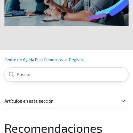
Centro de Ayuda Plink Comercios
Registro
Artículos en esta sección
¿Por qué no puedo hacer mi registro en Plink?
Recomendaciones
¿Puedo registrarme en Plink si no tengo el servicio de